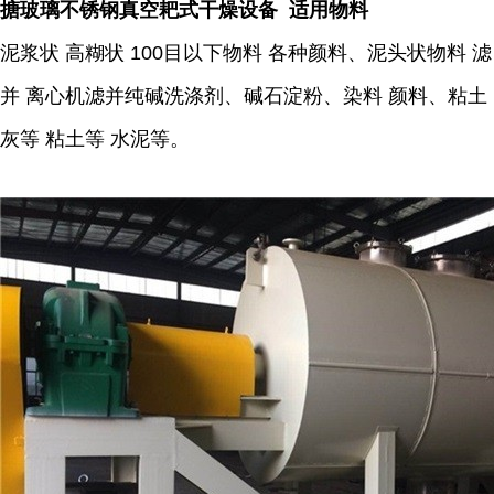
搪玻璃不锈钢真空耙式干燥设备 适用物料
泥浆状 高糊状 100目以下物料 各种颜料、泥头状物料 滤
并 离心机滤并纯碱洗涤剂、碱石淀粉、染料 颜料、粘土
灰等 粘土等 水泥等。