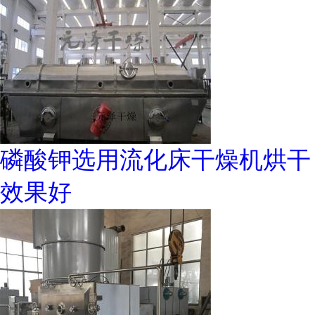
磷酸钾选用流化床干燥机烘干
效果好