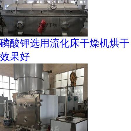
磷酸钾选用流化床干燥机烘干
效果好