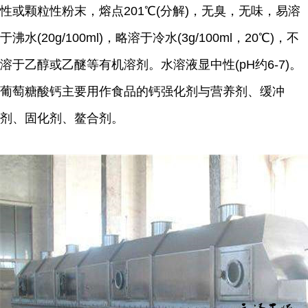
性或颗粒性粉末，熔点201℃(分解)，无臭，无味，易溶
于沸水(20g/100ml)，略溶于冷水(3g/100ml，20℃)，不
溶于乙醇或乙醚等有机溶剂。水溶液显中性(pH约6-7)。
葡萄糖酸钙主要用作食品的钙强化剂与营养剂、缓冲
剂、固化剂、鳌合剂。