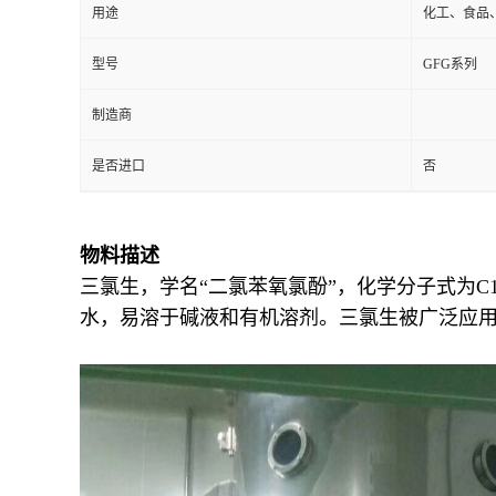
用途
化工、食品
型号
GFG系列
制造商
是否进口
否
物料描述
三氯生，学名“二氯苯氧氯酚”，化学分子式为C1
水，易溶于碱液和有机溶剂。三氯生被广泛应