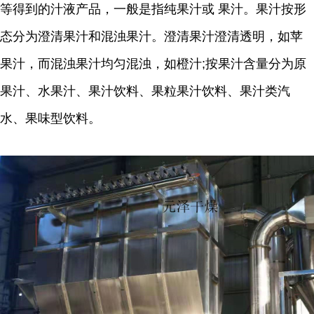
等得到的汁液产品，一般是指纯果汁或 果汁。果汁按形
态分为澄清果汁和混浊果汁。澄清果汁澄清透明，如苹
果汁，而混浊果汁均匀混浊，如橙汁;按果汁含量分为原
果汁、水果汁、果汁饮料、果粒果汁饮料、果汁类汽
水、果味型饮料。