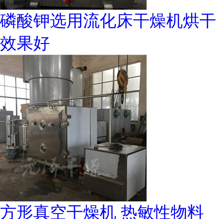
磷酸钾选用流化床干燥机烘干
效果好
方形真空干燥机 热敏性物料