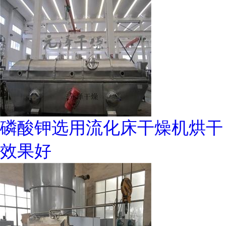
磷酸钾选用流化床干燥机烘干
效果好