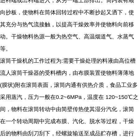
进料端或出料端进入，从另一端上部排出。筒内装有顺
向抄板，使物料在筒体回转过程中不断抄起又洒下，使
其充分与热气流接触，以提高干燥效率并使物料向前移
动。干燥物料热源一般为热空气、高温烟道气、水蒸气
等。
滚筒干燥机的工作过程为:需要干燥处理的料液由高位槽
流人滚筒干燥器的受料槽内，由布膜装置使物料薄薄地
(膜状)附在滚筒表面，滚筒内通有供热介质，食品工业多
采用蒸汽，压力一般在0.2~6MPa，温度在 120~150℃之
间，物料在滚筒转动中由简壁传热使其湿分汽化，滚简
在一个转动周期中完成布膜、汽化、脱水等过程，干燥
后的物料由刮刀刮下，经螺旋输送至成品贮存槽，进行