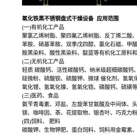
氧化铁黑不锈钢盘式干燥设备 应用范围
(一)有机化工产品
聚氯乙烯树脂、聚四氟乙烯树脂、反丁烯二酸、
苯胺、硝基苯胺、双季戊四醇、氯化石蜡、甲酸
胺黑染料、酸性黑染料、靛蓝等有机化工原料
(二)无机化工产品
轻质 碳酸钙、活性碳酸钙、纳米级超细碳酸钙
硅微粉、硫酸钡、硫酸钾、微球 催化剂、氢氧
氧化锂、氢氧化镍、氢氧化锆、磷酸钙、硫磺
(三)医药、食品
氨苄青毒素、邓盐、左旋苯甘氨酸及中间体、头
镁、咖啡因、茶、花提取物、银杏叶、巧克力
(四)饲料、 肥料
碳酸钾、生物钾肥、蛋白饲料、饲料用金霉素