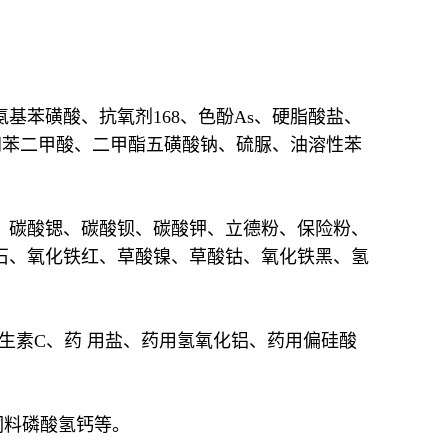
基苯磺酸、抗氧剂168、色酚As、硬脂酸盐、
间苯二甲酸、二甲酯五磺酸钠、硫脲、油溶性苯
、碳酸锶、碳酸钡、碳酸钾、立德粉、保险粉、
石、氧化铁红、草酸镍、草酸钴、氧化铁黑、氢
生素C、药 用盐、药用氢氧化铝、药用偏硅酸
饲料磷酸氢钙等。