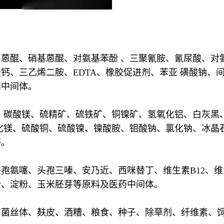
蒽醌、硝基蒽醌、对氨基苯酚 、三聚氰胺、氰尿酸、对氨
钙、三乙烯二胺、EDTA、橡胶促进剂、苯亚 磺酸钠、
和中间体。
、碳酸镁、硫精矿、硫铁矿、铜镍矿、氢氧化铝、白灰黑
化镁、硫酸铜、硫酸镍、镍酸胺、钼酸钠、氯化钠、冰晶
等。
孢氨噻、头孢三嗪、安乃近、西咪替丁、维生素B12、维
粉、淀粉、玉米胚芽等原料及医药中间体。
、菌丝体、麸皮、酒糟、粮食、种子、除草剂、纤维素、