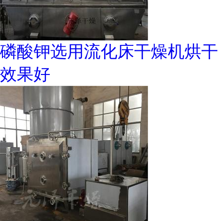
磷酸钾选用流化床干燥机烘干
效果好