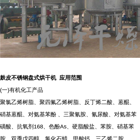
麸皮不锈钢盘式烘干机 应用范围
(一)有机化工产品
聚氯乙烯树脂、聚四氟乙烯树脂、反丁烯二酸、蒽醌、
硝基蒽醌、对氨基苯酚 、三聚氰胺、氰尿酸、对氨基苯
磺酸、抗氧剂168、色酚As、硬脂酸盐、苯胺、硝基苯
胺、双季戊四醇、氯化石蜡、甲酸钙、三乙烯二胺、