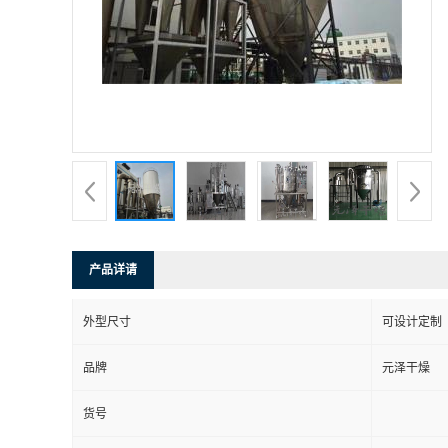
产品详请
外型尺寸
可设计定制
品牌
元泽干燥
货号