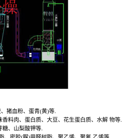
、猪血粉、蛋青(黄)等.
调味香料肉、蛋白质、大豆、花生蛋白质、水解 物等.
芽糖、山梨酸钾等.
树脂、密胶(脲)甲醛树脂、聚乙烯、聚氟 乙烯等.