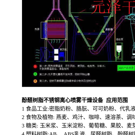
酚醛树脂不锈钢离心喷雾干燥设备 应用范围
1 食品工业:密脂奶粉、胳朊、可可奶粉、代乳液
2 食物及植物: 燕麦、鸡汁、咖啡、速溶茶、
3 糖类: 玉米浆、玉米淀粉、葡萄糖、果胶、麦
4 塑料树脂:AB、 ABS乳液、尿醛树脂、酚醛