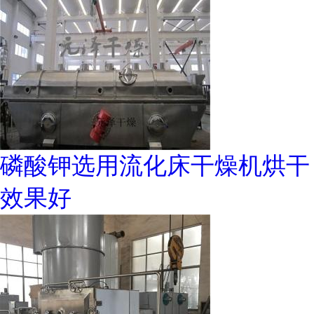
磷酸钾选用流化床干燥机烘干
效果好