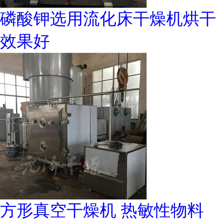
磷酸钾选用流化床干燥机烘干
效果好
方形真空干燥机 热敏性物料