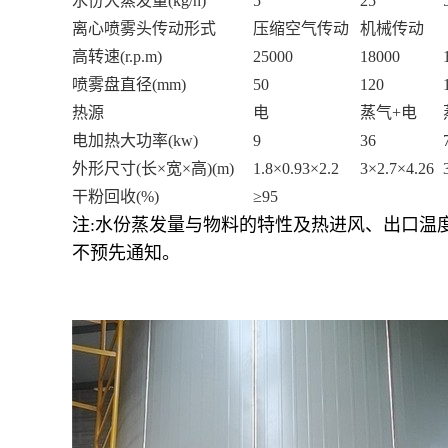
水份大蒸发量
(kg/h)
5
25
离心喷雾头传动形式
压缩空气传动
机械传动
高转速
(r.p.m)
25000
18000
喷雾盘直径
(mm)
50
120
热源
电
蒸气
+电
电加热大功率
(kw)
9
36
外形尺寸
(长×宽×高)(m)
1.8×0.93×2.2
3×2.7×4.26
干粉回收
(%)
≥95
注
:
水份蒸发量与物料的特性及热进风、出口温
不预先通知。