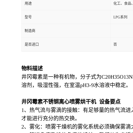
用途
化工、食品
型号
LPG系列
制造商
是否进口
否
物料描述
井冈霉素是一种有机物，分子式为C20H35O
溶剂，吸湿性强，在室温pH3-9水溶液中稳定。
井冈霉素
不锈钢离心喷雾烘干机 设备要点
1、热气流与雾滴的接触：有足够量的热气流进
才能进行充分的热交换。
2、雾化：喷雾干燥机的雾化系统必须确保雾滴