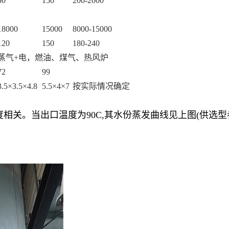
50
150
200-2000
18000
15000
8000-15000
120
150
180-240
蒸气
+电，燃油、煤气、热风炉
72
99
3.5×3.5×4.8
5.5×4×7
按实际情况确定
度相关。当出口温度为
90C,
其水份蒸发曲线见上图
(
供选型