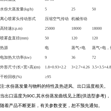
水份大蒸发量
(kg/h)
5
25
50
离心喷雾头传动形式
压缩空气传动
机械传动
高转速
(r.p.m)
25000
18000
18000
喷雾盘直径
(mm)
50
120
120
热源
电
蒸气
+电
蒸气
+电
电加热大功率
(kw)
9
36
72
外形尺寸
(长×宽×高)(m)
1.8×0.93×2.2
3×2.7×4.26
3.5×3.5×4.
干粉回收
(%)
≥95
注
:
水份蒸发量与物料的特性及热进风、出口温度相关。
当出口温度为
90C,
其水份蒸发曲线见上图
(
供选型参考
)
，
随着产品不断更新，有关参数变更，恕不预先通知。