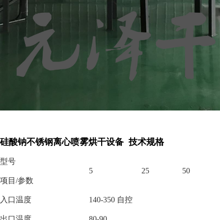
硅酸钠不锈钢离心喷雾烘干设备 技术规格
型号
5
25
50
项目
/参数
入口温度
140-350 自控
出口温度
80-90