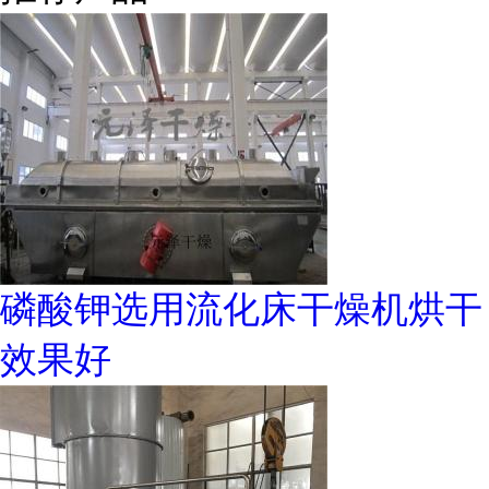
磷酸钾选用流化床干燥机烘干
效果好