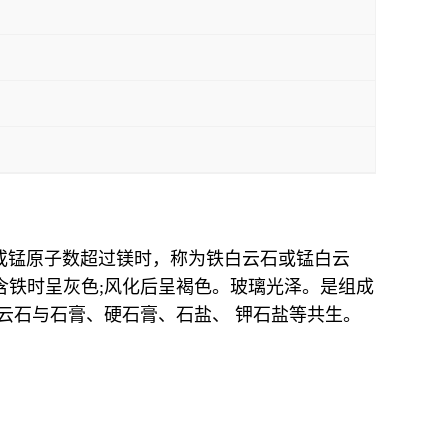
当铁或锰原子数超过镁时，称为铁白云石或锰白云
含铁时呈灰色;风化后呈褐色。玻璃光泽。是组成
云石与石膏、硬石膏、石盐、 钾石盐等共生。