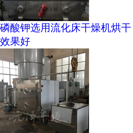
磷酸钾选用流化床干燥机烘干
效果好