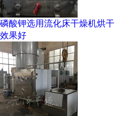
磷酸钾选用流化床干燥机烘干
效果好