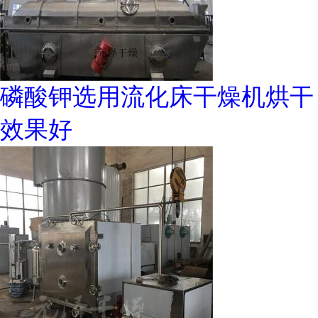
磷酸钾选用流化床干燥机烘干
效果好