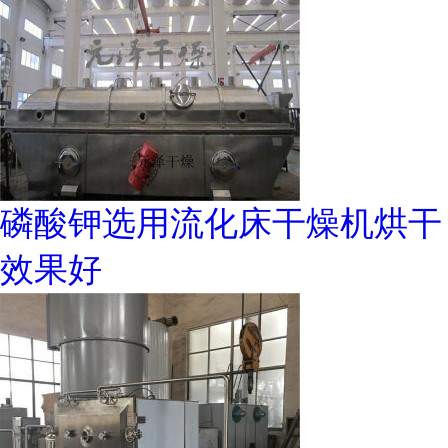
磷酸钾选用流化床干燥机烘干
效果好