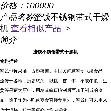
价格：
100000
产品名称
蜜饯不锈钢带式干燥
机
查看相似产品 >
简介
蜜饯不锈钢带式干燥机
物料描述
蜜饯也称果脯，古称蜜煎。中国民间糖蜜制水果食品。
流传于各地，历史悠久。以桃、杏、李、枣或冬瓜、生
姜等果蔬为原料，用糖或蜂蜜腌制后而加工制成的食
品。除了作为小吃或零食直接食用外，蜜饯也可以用来
放于蛋糕、饼干等点心上作为点缀。