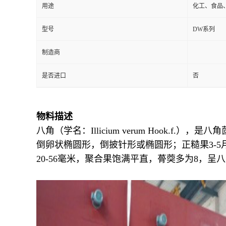
用途
化工、食品
型号
DW系列
制造商
是否进口
否
物料描述
八角（学名：Illicium verum Hoo
倒卵状椭圆形，倒披针形或椭圆形；正糙果3-5月
20-56毫米，聚合果饱满平直，蓇葖多为8，呈