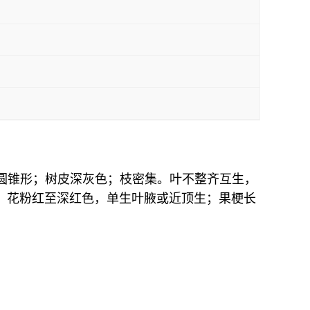
椭圆形或圆锥形；树皮深灰色；枝密集。叶不整齐互生，
果熟；花粉红至深红色，单生叶腋或近顶生；果梗长