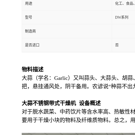
用途
化工、食品
型号
DW系列
制造商
是否进口
否
物料描述
大蒜（学名：Garlic）又叫蒜头、大蒜头
把，悬挂通风处，阴干备用。农谚说“种蒜不出
大蒜不锈钢带式干燥机 设备概述
对于脱水蔬菜、中药饮片等含水率高、热敏性
要用于干燥小块的物料及纤维质物料。总之，