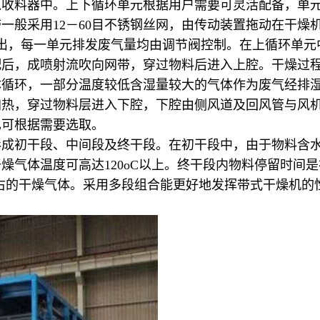
入收料器中。上下循环单元根据用户需要可灵活配备，单
一般采用12－60目不锈钢丝网，由传动装置拖动在干燥
出，每一单元排发废气量均由调节阀控制。在上循环单元
配后，成喷射流吹向网带，穿过物料后进入上腔。干燥过
体循环，一部分温度较低含湿量较大的气体作为废气经排
加热，穿过物料层进入下腔，下腔由侧风道及回风管与风
也可根据需要选取。
形成初干段、中间段及终干段。在初干段中，由于物料含
气体温度可高达120oC以上。终干段内物料停留时间是初
C左右的干燥气体。采用多段组合能更好地发挥带式干燥机