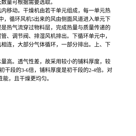
元数量可根据需要选取。
机内移动。干燥机由若干单元组成，每一单元热
中，循环风机5出来的风由侧面风道进入单元下
程是热气流穿过物料层，完成热量与质量传递的
湿管、调节阀、排湿风机排出。下循环单元中，
机相连，大部分气体循环，一部分排出。上、下
水量高。透气性差，故采用较小的铺料厚度，较
干段的3-6倍，铺料厚度是初干段的2-4倍。对
的性能，且干燥更均匀。