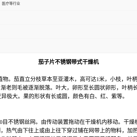
、医疗等行业
茄子片不锈钢带式干燥机
）茄科，茄属植物。茄直立分枝草本至亚灌木，高可达1米，小枝，
渐老则毛被逐渐脱落。叶大，卵形至长圆状卵形，叶柄长约
小变异极大。果的形状有长或圆，颜色有白、红、紫等。
-60目不锈钢丝网。由传动装置拖动在干燥机内移动。干
制，热气由下往上或由上往下穿过铺在网带上的物料，加