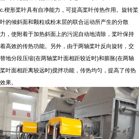
c.楔形桨叶具有自净能力，可提高桨叶传热作用。旋转桨
叶的倾斜面和颗粒或粉末层的联合运动所产生的分散
力，使附着于加热斜面上的污泥自动地清除，桨叶保持
着高效的传热功能。另外，由于两轴桨叶反向旋转，交
替地分段压缩(在两轴桨叶面相距较近时)和膨胀(在两轴
桨叶面相距离较远时)搅拌功能，传热均匀，提高了传热
效果。