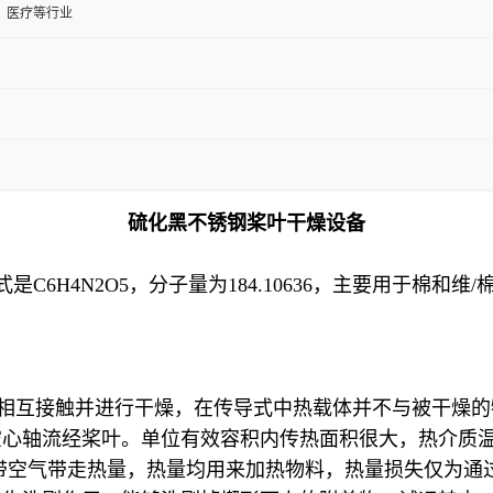
、医疗等行业
硫化黑不锈钢桨叶干燥设备
是C6H4N2O5，分子量为184.10636，主要用于棉
料相互接触并进行干燥，在传导式中热载体并不与被干燥
轴流经桨叶。单位有效容积内传热面积很大，热介质温度从
带空气带走热量，热量均用来加热物料，热量损失仅为通