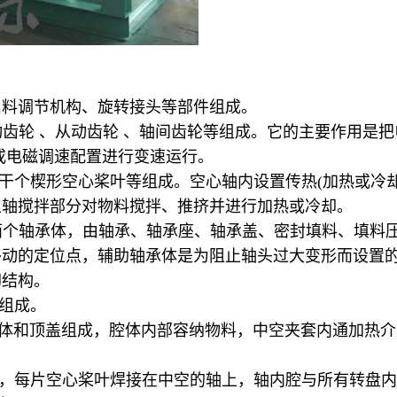
出料调节机构、旋转接头等部件组成。
动齿轮 、从动齿轮 、轴间齿轮等组成。它的主要作用是
或电磁调速配置进行变速运行。
干个楔形空心桨叶等组成。空心轴内设置传热(加热或冷却
主轴搅拌部分对物料搅拌、推挤并进行加热或冷却。
或两个轴承体，由轴承、轴承座、轴承盖、密封填料、填料
移动的定位点，辅助轴承体是为阻止轴头过大变形而设置
却结构。
等组成。
腔体和顶盖组成，腔体内部容纳物料，中空夹套内通加热
轴，每片空心桨叶焊接在中空的轴上，轴内腔与所有转盘内