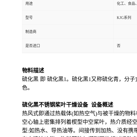
用途
化工、食品
型号
KJG系列
制造商
是否进口
否
物料描述
硫化黑 即 硫化黑1。硫化黑1又称硫化青，分子式
色。
硫化黑不锈钢桨叶干燥设备 设备概述
热风式即通过热载体(如热空气)与被干燥的物
空心轴上密集排列着楔型中空桨叶，热介质经空心
型:如热水、导热油等。间接传到加热、没有携