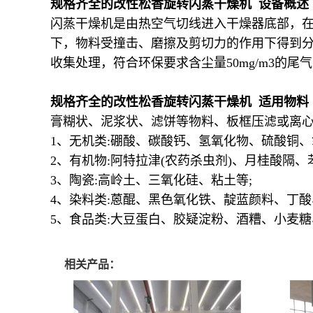
规格齐全的改性松香旋转闪蒸干燥机 设备概述
闪蒸干燥机是由热空气切线进入干燥器底部，
下，物料受撞击、磨擦及剪切力的作用下得到
收集处理，符合环保要求含尘量50mg/m3的
规格齐全的改性松香旋转闪蒸干燥机 适用物料
膏糊状、泥浆状、滤饼等物料、板框压滤或离心
1、无机类:硼酸、碳酸钙、氢氧化物、硫酸铜
2、有机物:阿特拉津(农药杀虫剂)、月桂酸隔
3、陶瓷:高岭土、三氧化硅、粘土等;
4、染料类:蒽醌、黑色氧化铁、靛蓝颜料、丁
5、食品类:大豆蛋白、胶疑淀粉、酒糟、小麦
相关产品：