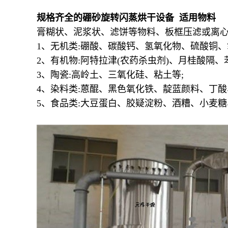
规格齐全的硼砂旋转闪蒸烘干设备 适用物料
膏糊状、泥浆状、滤饼等物料、板框压滤或离心
1、无机类:硼酸、碳酸钙、氢氧化物、硫酸铜
2、有机物:阿特拉津(农药杀虫剂)、月桂酸隔
3、陶瓷:高岭土、三氧化硅、粘土等;
4、染料类:蒽醌、黑色氧化铁、靛蓝颜料、丁
5、食品类:大豆蛋白、胶疑淀粉、酒糟、小麦