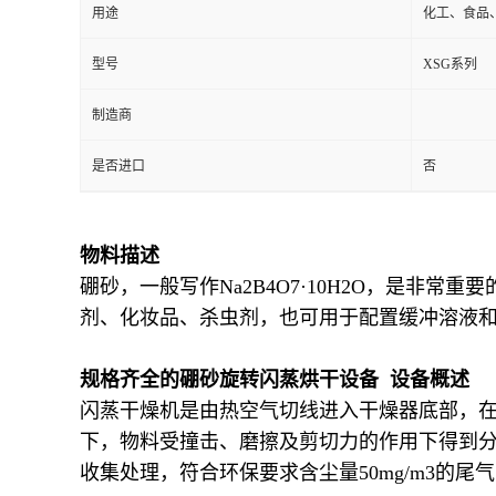
用途
化工、食品
型号
XSG系列
制造商
是否进口
否
物料描述
硼砂，一般写作Na2B4O7·10H2O，是
剂、化妆品、杀虫剂，也可用于配置缓冲溶液
规格齐全的硼砂旋转闪蒸烘干设备 设备概述
闪蒸干燥机是由热空气切线进入干燥器底部，
下，物料受撞击、磨擦及剪切力的作用下得到
收集处理，符合环保要求含尘量50mg/m3的