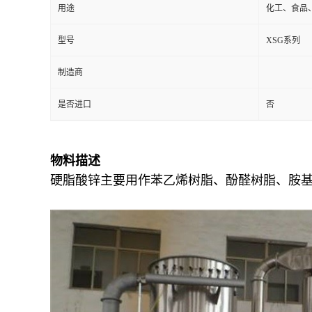
用途
化工、食品
型号
XSG系列
制造商
是否进口
否
物料描述
硬脂酸锌主要用作苯乙烯树脂、酚醛树脂、胺