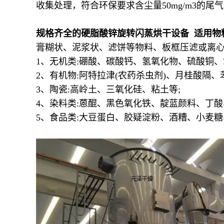
收集处理，符合环保要求含尘量50mg/m3的
规格齐全的硬脂酸锌旋转闪蒸烘干设备 适用物
膏糊状、泥浆状、滤饼等物料、板框压滤或离心
1、无机类:硼酸、碳酸钙、氢氧化物、硫酸铜
2、有机物:阿特拉津(农药杀虫剂)、月桂酸隔
3、陶瓷:高岭土、三氧化硅、粘土等;
4、染料类:蒽醌、黑色氧化铁、靛蓝颜料、丁
5、食品类:大豆蛋白、胶疑淀粉、酒糟、小麦