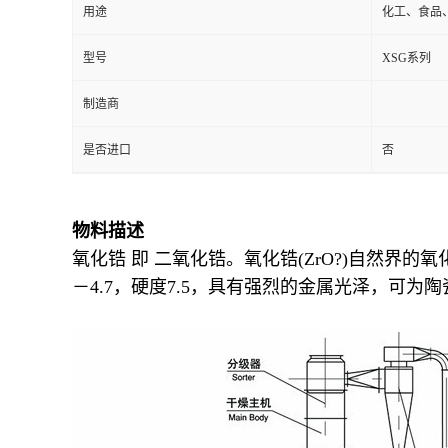
用途
化工、食品
型号
XSG系列
制造商
是否进口
否
物料描述
氧化锆 即 二氧化锆。氧化锆(ZrO?)自然
－4.7，硬度7.5，具有强烈的金属光泽，可为