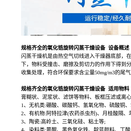
规格齐全的氧化锆旋转闪蒸干燥设备 设备概述
闪蒸干燥机是由热空气切线进入干燥器底部，
下，物料受撞击、磨擦及剪切力的作用下得到
收集处理，符合环保要求含尘量50mg/m3的
规格齐全的氧化锆旋转闪蒸干燥设备 适用物料
膏糊状、泥浆状、滤饼等物料、板框压滤或离心
1、无机类:硼酸、碳酸钙、氢氧化物、硫酸铜
2、有机物:阿特拉津(农药杀虫剂)、月桂酸隔
3、陶瓷:高岭土、三氧化硅、粘土等;
4、染料类:蒽醌、黑色氧化铁、靛蓝颜料、丁