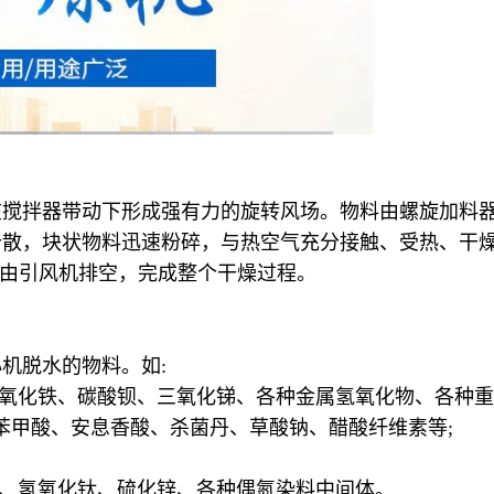
在搅拌器带动下形成强有力的旋转风场。物料由螺旋加料
分散，块状物料迅速粉碎，与热空气充分接触、受热、干
尾气由引风机排空，完成整个干燥过程。
机脱水的物料。如:
、氧化铁、碳酸钡、三氧化锑、各种金属氢氧化物、各种重
、苯甲酸、安息香酸、杀菌丹、草酸钠、醋酸纤维素等;
酸、氢氧化钛、硫化锌、各种偶氮染料中间体。