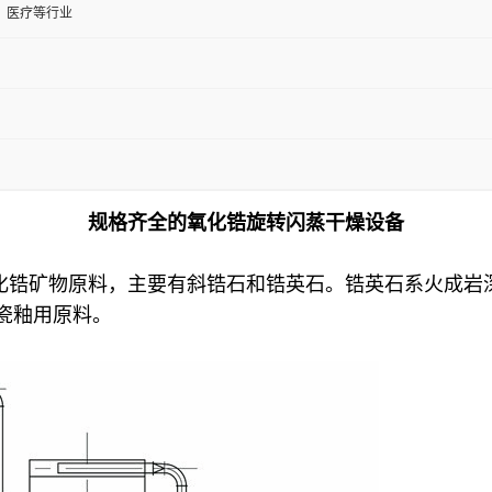
、医疗等行业
规格齐全的氧化锆旋转闪蒸干燥设备
界的氧化锆矿物原料，主要有斜锆石和锆英石。锆英石系火成岩
陶瓷釉用原料。