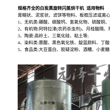
规格齐全的白炭黑旋转闪蒸烘干机 适用物料
膏糊状、泥浆状、滤饼等物料、板框压滤或离心
1、无机类:硼酸、碳酸钙、氢氧化物、硫酸铜
2、有机物:阿特拉津(农药杀虫剂)、月桂酸隔
3、陶瓷:高岭土、三氧化硅、粘土等;
4、染料类:蒽醌、黑色氧化铁、靛蓝颜料、丁
5、食品类:大豆蛋白、胶疑淀粉、酒糟、小麦