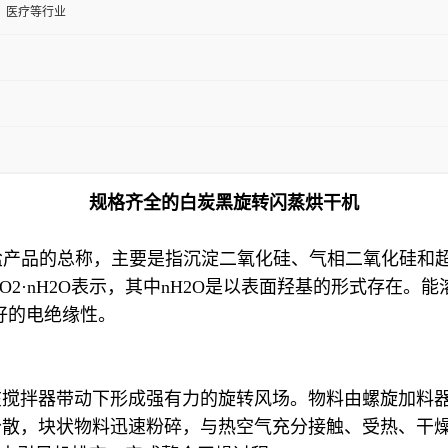
、医疗等行业
规格齐全的白炭黑旋转闪蒸烘干机
盐产品的总称，主要是指沉淀二氧化硅、气相二氧化硅和
O2·nH2O表示，其中nH2O是以表面羟基的形式存在。
好的电绝缘性。
在搅拌器带动下形成强有力的旋转风场。物料由螺旋加料
分散，块状物料迅速粉碎，与热空气充分接触、受热、干