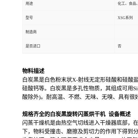
用途
化工、食品
型号
XSG系列
制造商
是否进口
否
物料描述
白炭黑是白色粉末状X-射线无定形硅酸和硅酸
硅酸钙等。白炭黑是多孔性物质，其组成可用Si
酸除外)。耐高温、不燃、无味、无嗅、具有很
规格齐全的白炭黑旋转闪蒸烘干机 设备概述
闪蒸干燥机是由热空气切线进入干燥器底部，
下，物料受撞击、磨擦及剪切力的作用下得到