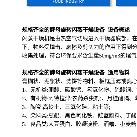
规格齐全的酵母旋转闪蒸干燥设备 设备概述
闪蒸干燥机是由热空气切线进入干燥器底部，
下，物料受撞击、磨擦及剪切力的作用下得到
收集处理，符合环保要求含尘量50mg/m3的
规格齐全的酵母旋转闪蒸干燥设备 适用物料
膏糊状、泥浆状、滤饼等物料、板框压滤或离心
1、无机类:硼酸、碳酸钙、氢氧化物、硫酸铜
2、有机物:阿特拉津(农药杀虫剂)、月桂酸隔
3、陶瓷:高岭土、三氧化硅、粘土等;
4、染料类:蒽醌、黑色氧化铁、靛蓝颜料、丁
5、食品类:大豆蛋白、胶疑淀粉、酒糟、小麦