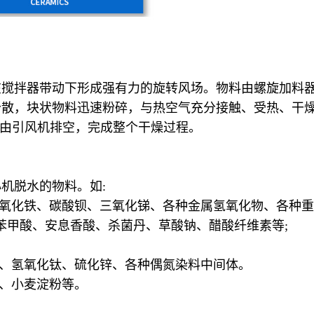
在搅拌器带动下形成强有力的旋转风场。物料由螺旋加料
分散，块状物料迅速粉碎，与热空气充分接触、受热、干
尾气由引风机排空，完成整个干燥过程。
机脱水的物料。如:
、氧化铁、碳酸钡、三氧化锑、各种金属氢氧化物、各种重
、苯甲酸、安息香酸、杀菌丹、草酸钠、醋酸纤维素等;
酸、氢氧化钛、硫化锌、各种偶氮染料中间体。
糖、小麦淀粉等。