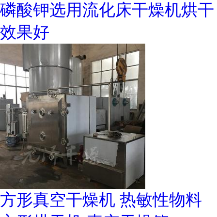
磷酸钾选用流化床干燥机烘干
效果好
方形真空干燥机 热敏性物料