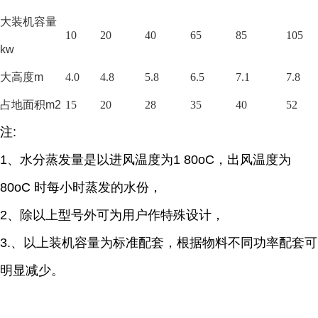
大装机容量
10
20
40
65
85
105
kw
大高度
m
4.0
4.8
5.8
6.5
7.1
7.8
占地面积
m2
15
20
28
35
40
52
注
:
1、
水分蒸发量是以进风温度为
1 80oC，出风温度为
80oC 时每小时蒸发的水份，
2、除以上型号外可为用户作特殊设计，
3.
、
以上装机容量为标准配套，根据物料不同功率配套可
明显减少。