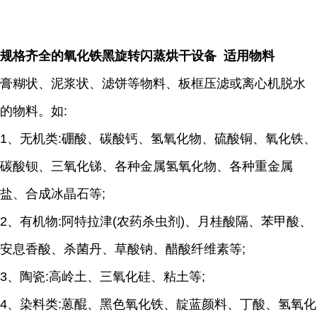
规格齐全的氧化铁黑旋转闪蒸烘干设备 适用物料
膏糊状、泥浆状、滤饼等物料、板框压滤或离心机脱水
的物料。如
:
1
、无机类
:
硼酸、碳酸钙、氢氧化物、硫酸铜、氧化铁、
碳酸钡、三氧化锑、各种金属氢氧化物、各种重金属
盐、合成冰晶石等
;
2
、有机物
:
阿特拉津
(
农药杀虫剂
)
、月桂酸隔、苯甲酸、
安息香酸、杀菌丹、草酸钠、醋酸纤维素等
;
3
、陶瓷
:
高岭土、三氧化硅、粘土等
;
4
、染料类
:
蒽醌、黑色氧化铁、靛蓝颜料、丁酸、氢氧化