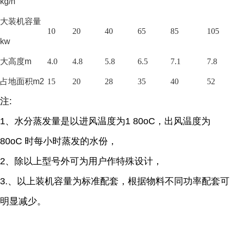
kg/h
大装机容量
10
20
40
65
85
105
kw
大高度
m
4.0
4.8
5.8
6.5
7.1
7.8
占地面积
m2
15
20
28
35
40
52
注
:
1、
水分蒸发量是以进风温度为
1 80oC，出风温度为
80oC 时每小时蒸发的水份，
2、除以上型号外可为用户作特殊设计，
3.
、
以上装机容量为标准配套，根据物料不同功率配套可
明显减少。