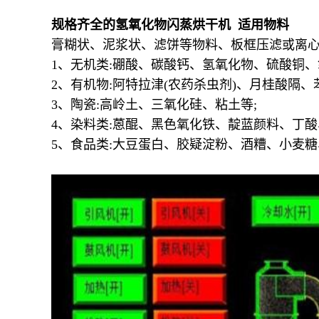
规格齐全的氢氧化物闪蒸烘干机 适用物料
膏糊状、泥浆状、滤饼等物料、板框压滤或离心
1、无机类:硼酸、碳酸钙、氢氧化物、硫酸铜
2、有机物:阿特拉津(农药杀虫剂)、月桂酸隔
3、陶瓷:高岭土、三氧化硅、粘土等;
4、染料类:蒽醌、黑色氧化铁、靛蓝颜料、丁
5、食品类:大豆蛋白、胶疑淀粉、酒糟、小麦