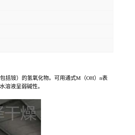
包括铵）的氢氧化物。可用通式M（OH）n表
的水溶液呈弱碱性。