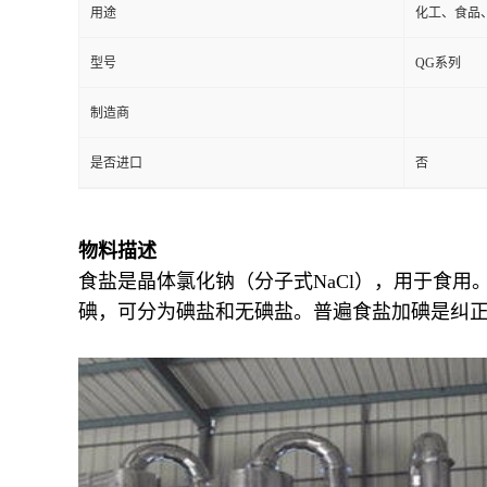
用途
化工、食品
型号
QG系列
制造商
是否进口
否
物料描述
食盐是晶体氯化钠（分子式NaCl），用于食
碘，可分为碘盐和无碘盐。普遍食盐加碘是纠