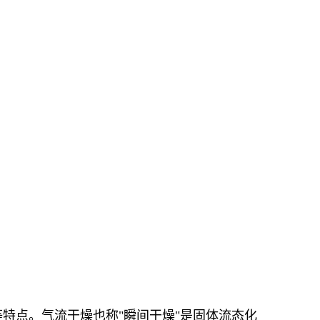
特点。气流干燥也称"瞬间干燥"是固体流态化