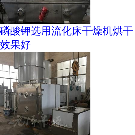
磷酸钾选用流化床干燥机烘干
效果好