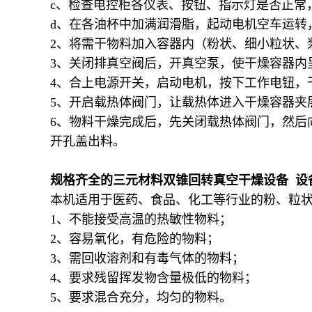
c、检查电控柜各仪表、按钮、指示灯是否正常
d、在各油杯中加满润滑脂，起动电机空车运转
2、将需干物料加入容器内（粉状、细小粒状、
3、关闭排真空阀后，开真空泵，使干燥容器内呈负压（
4、合上电源开关，启动电机，按下工作电钮，
5、开启载热体阀门，让载热体进入干燥容器夹
6、物料干燥完成后，先关闭载热体阀门，然后
开孔盖出料。
规格齐全的三元材料双锥回转真空干燥设备 设
本机适用于医药、食品、化工等行业的粉、粒
1、不能接受高温的热敏性物料；
2、容易氧化，有危险的物料；
3、需回收溶剂和有毒气体的物料；
4、要求残留挥发物含量极低的物料；
5、要求混合充分，均匀的物料。