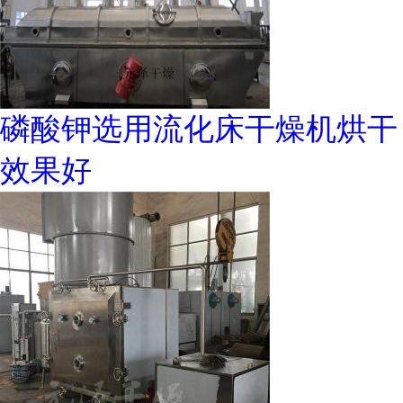
磷酸钾选用流化床干燥机烘干
效果好