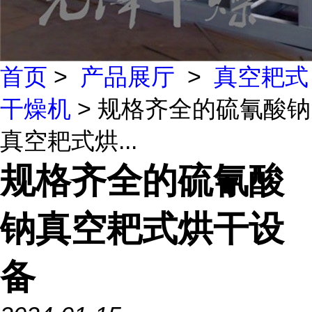
首页
>
产品展厅
>
真空耙式
干燥机
> 规格齐全的硫氰酸钠
真空耙式烘...
规格齐全的硫氰酸
钠真空耙式烘干设
备