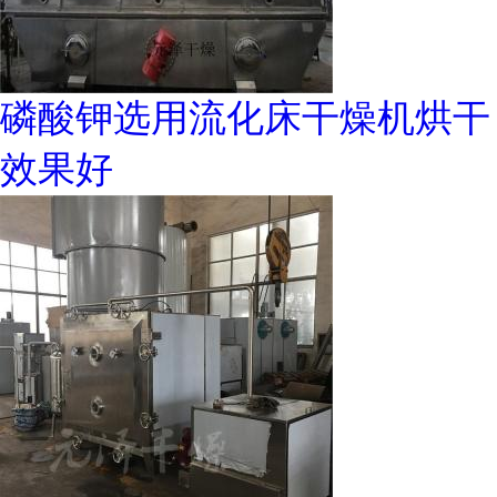
磷酸钾选用流化床干燥机烘干
效果好