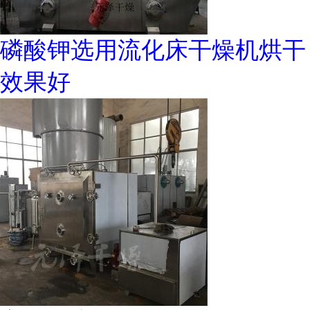
磷酸钾选用流化床干燥机烘干
效果好