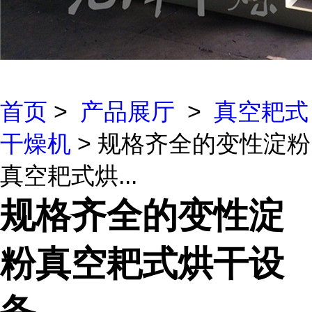
首页
>
产品展厅
>
真空耙式
干燥机
> 规格齐全的变性淀粉
真空耙式烘...
规格齐全的变性淀
粉真空耙式烘干设
备