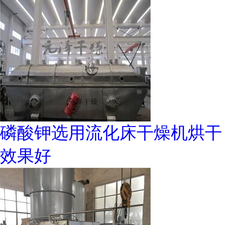
磷酸钾选用流化床干燥机烘干
效果好