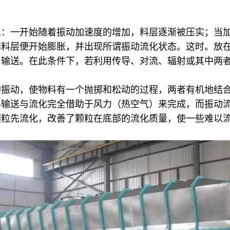
一开始随着振动加速度的增加，料层逐渐被压实；当加速度
则料层便开始膨胀，并出现所谓振动流化状态。这时。放
）输送。在此条件下，若利用传导、对流、辐射或其中两
的振动，使物料有一个抛掷和松动的过程，两者有机地结
料输送与流化完全借助于风力（热空气）来完成，而振动
颗粒先流化，改善了颗粒在底部的流化质量，使一些难以