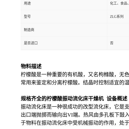
用途
化工、食品
型号
ZLG系列
制造商
是否进口
否
物料描述
柠檬酸是一种重要的有机酸，又名枸橼酸，无
常用来鉴定和分离柠檬酸。结晶时控制适宜的
规格齐全的柠檬酸振动流化床干燥机 设备概述
振动流化床是一种很成功的改型流化床，它是
出口端抛掷而输向出VI端。热风由多孔板下鼓
于物料在振动流化床中受机械振动的作用，处