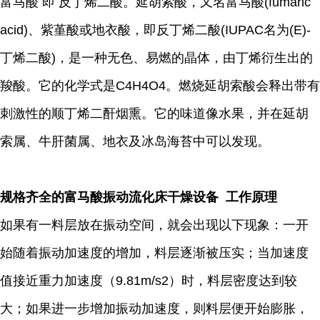
富马酸 即 反丁烯二酸。延胡索酸，又名富马酸(fumaric
acid)、紫堇酸或地衣酸，即反丁烯二酸(IUPAC名为(E)-
丁烯二酸)，是一种无色、易燃的晶体，由丁烯衍生出的
羧酸。它的化学式是C4H4O4。燃烧延胡索酸会释出带有
刺激性的顺丁烯二酐烟熏。它的味道像水果，并在延胡
索属、牛肝菌属、地衣及冰岛海苔中可以发现。
规格齐全的富马酸振动流化床干燥设备 工作原理
如果有一料层放在振动空间，就会出现以下现象：一开
始随着振动加速度的增加，料层逐渐被压实；当加速度
值接近重力加速度（9.81m/s2）时，料层密度达到较
大；如果进一步增加振动加速度，则料层便开始膨胀，