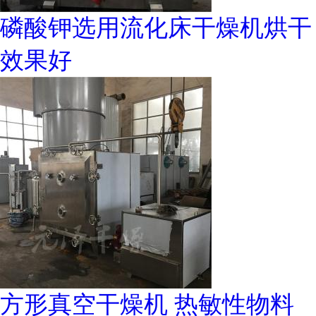
磷酸钾选用流化床干燥机烘干
效果好
方形真空干燥机 热敏性物料