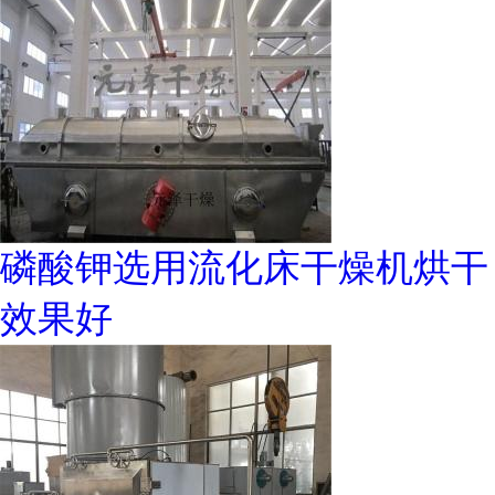
磷酸钾选用流化床干燥机烘干
效果好