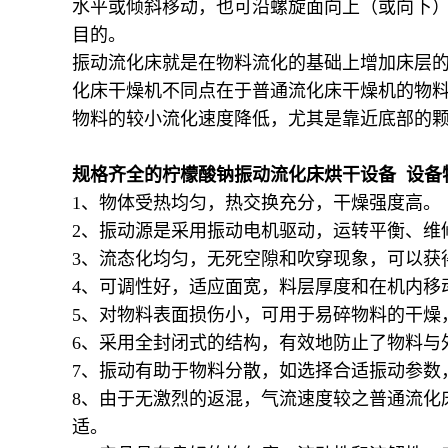
水平或倾斜移动，也可沿螺旋面向上（或向下
目的。
振动流化床就是在物料流化的基础上增加床层
化床干燥机不同点在于普通流化床干燥机的物
物料的较小流化速度降低，尤其是靠近底部的
规格齐全的柠檬酸钠振动流化床烘干设备 设备
1、物体受热均匀，热交换充分，干燥强度高。
2、振动源是采用振动电机驱动，运转平衡、维
3、流态化均匀，无死空隙和吹穿现象，可以获
4、可调性好，适应面宽，料层厚度和在机内移
5、对物料表面损伤小，可用于易碎物料的干燥
6、采用全封闭式的结构，有效地防止了物料与
7、振动有助于物料分散，如选择合适振动参数
8、由于无激烈的返混，气流速度较之普通流化
适。